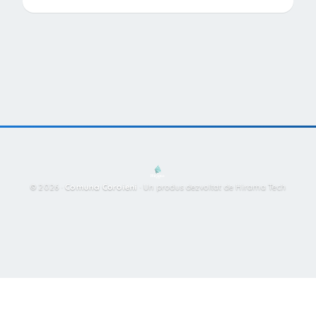
© 2026 ·
Comuna Coroieni
·
Un produs dezvoltat de Hirama Tech